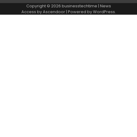
Copyright © 2026
businesstechtime
| News
Access by
Ascendoor
| Powered by
WordPress
.